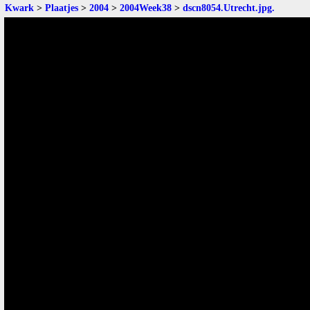
Kwark
>
Plaatjes
>
2004
>
2004Week38
>
dscn8054.Utrecht.jpg
.