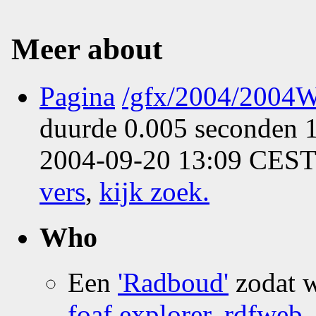
Meer about
Pagina
/gfx/2004/2004W
duurde 0.005 seconden 1
2004-09-20 13:09 CEST
vers
,
kijk zoek
.
Who
Een
'Radboud'
zodat 
foaf explorer
,
rdfweb