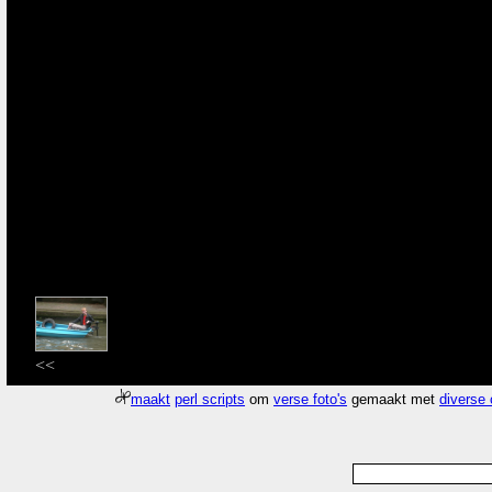
<<
maakt
perl scripts
om
verse foto's
gemaakt met
diverse