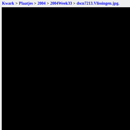
Kwark
>
Plaatjes
>
2004
>
2004Week33
>
dscn7213.Vlissingen.jpg
.