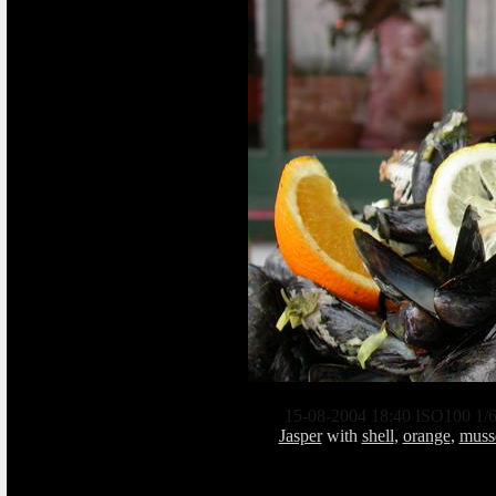
15-08-2004 18:40 ISO100 1/6
Jasper
with
shell
,
orange
,
muss