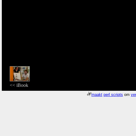
<< iBook
maakt
perl scripts
om
ver