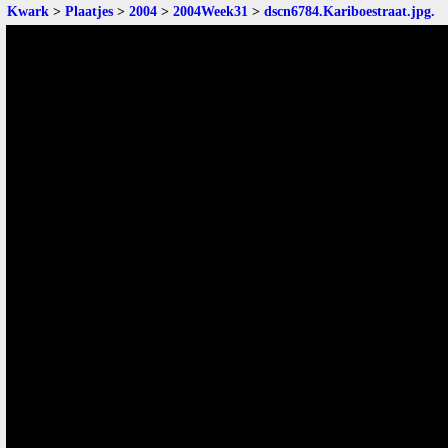
Kwark
>
Plaatjes
>
2004
>
2004Week31
>
dscn6784.Kariboestraat.jpg
.