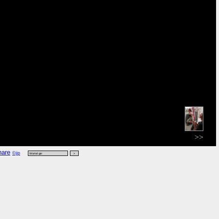
>>
©jip