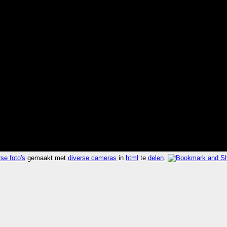
se foto's
gemaakt met
diverse cameras
in
html
te
delen
.