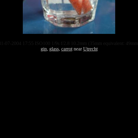
31-07-2004 17:55 ISO100 1/9s f/2.8 10.2mm (35mm equivalent: 49mm
gin
,
glass
,
carrot
near
Utrecht