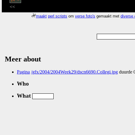
<<
maakt
perl scripts
om
verse foto's
gemaakt met
diverse
Meer about
Pagina
/gfx/2004/2004Week29/dscn6690.Collegi.jpg
duurde 0
Who
What
Nog geen comments...