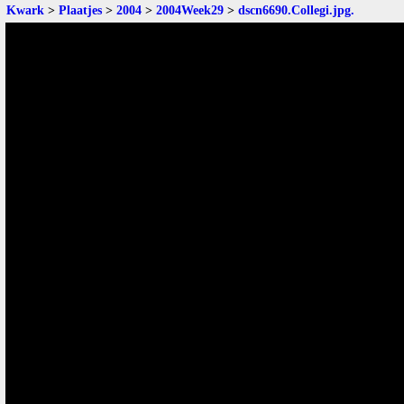
Kwark
>
Plaatjes
>
2004
>
2004Week29
>
dscn6690.Collegi.jpg
.