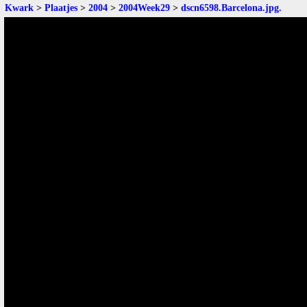
Kwark
>
Plaatjes
>
2004
>
2004Week29
>
dscn6598.Barcelona.jpg
.