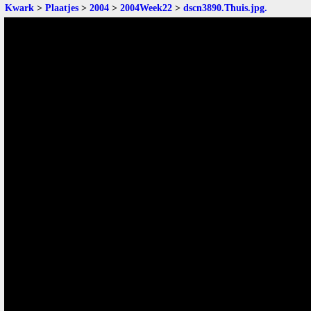
Kwark
>
Plaatjes
>
2004
>
2004Week22
>
dscn3890.Thuis.jpg
.