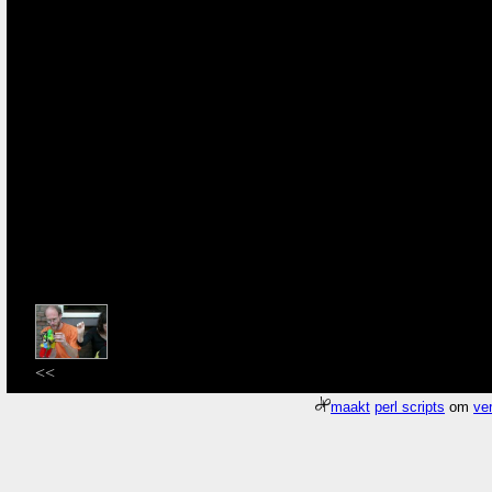
<<
maakt
perl scripts
om
ver