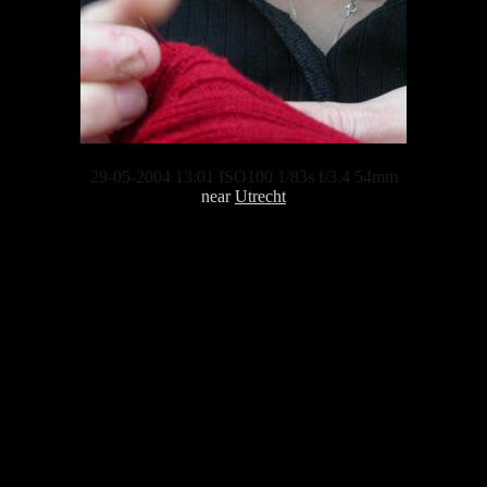
29-05-2004 13:01 ISO100 1/83s f/3.4 54mm
near
Utrecht