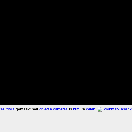
se foto's
gemaakt met
diverse cameras
in
html
te
delen
.