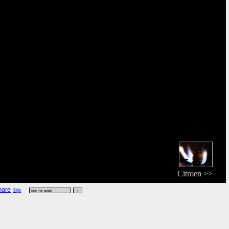
Citroen >>
©jip