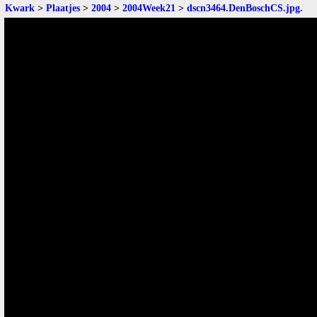
Kwark
>
Plaatjes
>
2004
>
2004Week21
>
dscn3464.DenBoschCS.jpg
.