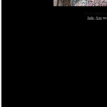
21-05-2004 14
Jade
,
Ans
ne