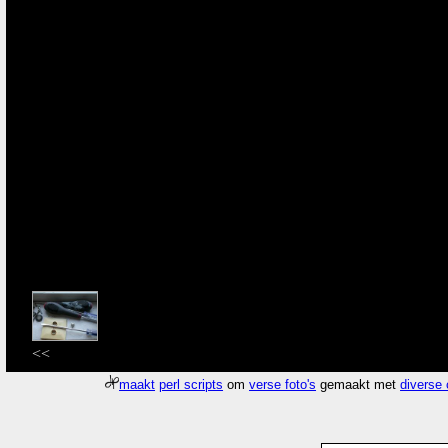
<<
maakt
perl scripts
om
verse foto's
gemaakt met
diverse