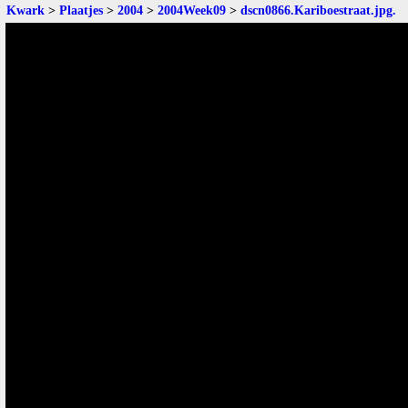
Kwark
>
Plaatjes
>
2004
>
2004Week09
>
dscn0866.Kariboestraat.jpg
.