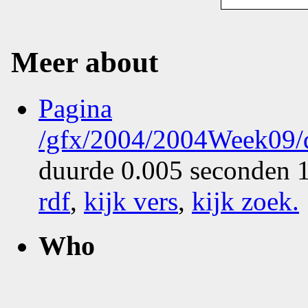
Meer about
Pagina
/gfx/2004/2004Week09/d
duurde 0.005 seconden 1
rdf
,
kijk vers
,
kijk zoek
.
Who
What