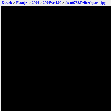
Kwark
>
Plaatjes
>
2004
>
2004Week09
>
dscn0762.Delftechpark.jpg
.