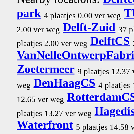
park
T
4 plaatjes 0.00 ver weg
Delft-Zuid
2.00 ver weg
37 p
DelftCS
plaatjes 2.00 ver weg
VanNelleOntwerpFabr
Zoetermeer
9 plaatjes 12.37
DenHaagCS
weg
4 plaatjes
RotterdamC
12.65 ver weg
Hagedi
plaatjes 13.27 ver weg
Waterfront
5 plaatjes 14.58 