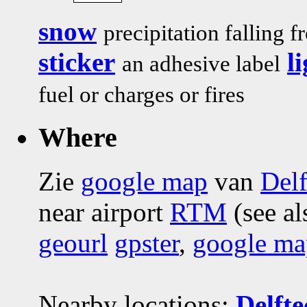
snow
precipitation falling f
sticker
l
an adhesive label
fuel or charges or fires
Where
Zie
google map
van
Del
near airport
RTM
(see al
geourl
gpster
,
google ma
Nearby locations:
Delft