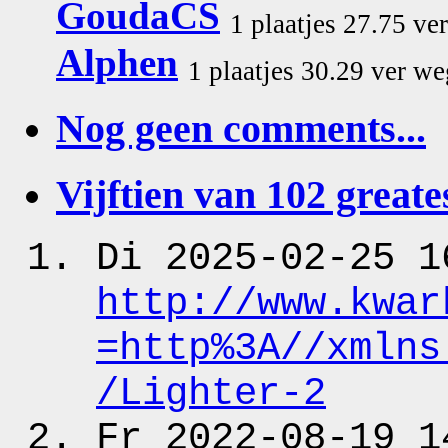
GoudaCS
1 plaatjes 27.75 ve
Alphen
1 plaatjes 30.29 ver we
Nog geen comments...
Vijftien van 102 greates
Di 2025-02-25 1
http:
/
/www.kwar
=http%3A
/
/xmlns
/Lighter-2
Fr 2022-08-19 1