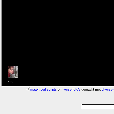
<<
maakt
perl scripts
om
verse foto's
gemaakt met
diverse