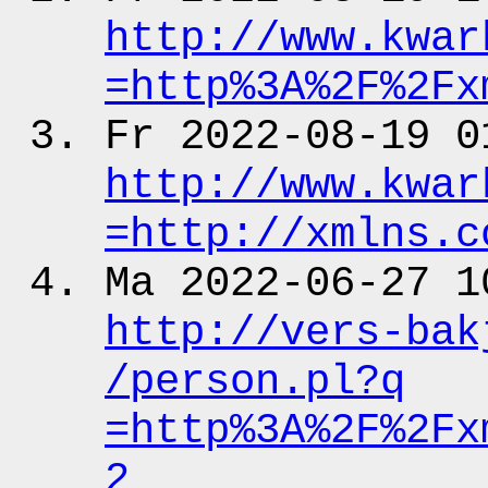
http:
/
/www.kwar
=http%3A%2F%2Fx
Fr 2022-08-19 0
http:
/
/www.kwar
=http:
/
/xmlns.c
Ma 2022-06-27 1
http:
/
/vers-bak
/person.pl?q
=http%3A%2F%2Fx
2