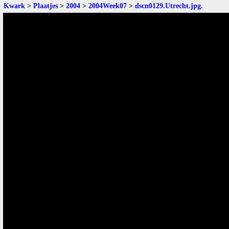
Kwark
>
Plaatjes
>
2004
>
2004Week07
>
dscn0129.Utrecht.jpg
.