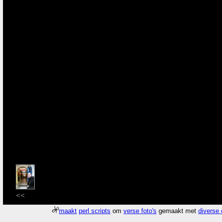
<<
maakt
perl scripts
om
verse foto's
gemaakt met
diverse