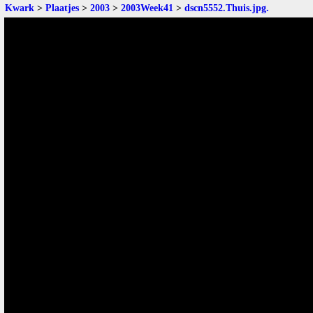
Kwark
>
Plaatjes
>
2003
>
2003Week41
>
dscn5552.Thuis.jpg
.