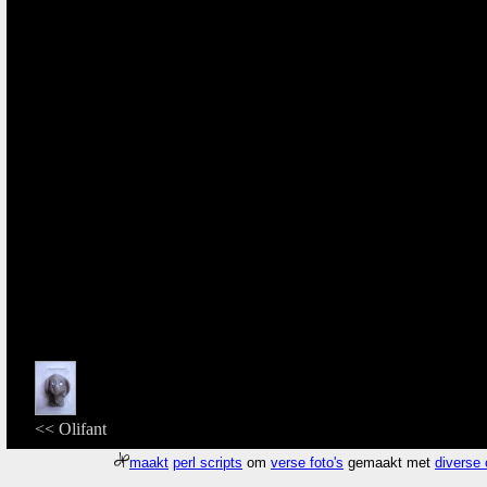
<< Olifant
maakt
perl scripts
om
verse foto's
gemaakt met
diverse