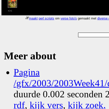
<<
maakt
perl scripts
om
verse foto's
gemaakt met
diverse
Meer about
Pagina
/gfx/2003/2003Week41/d
duurde 0.002 seconden 2
rdf
,
kijk vers
,
kijk zoek
.