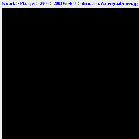
Kwark
>
Plaatjes
>
2003
>
2003Week41
>
dscn5355.Watergraafsmeer.jp