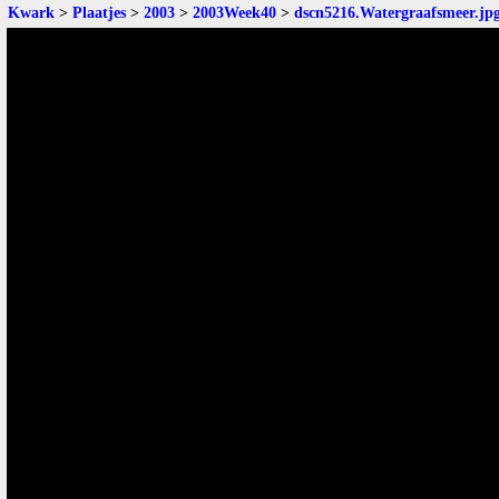
Kwark
>
Plaatjes
>
2003
>
2003Week40
>
dscn5216.Watergraafsmeer.jp