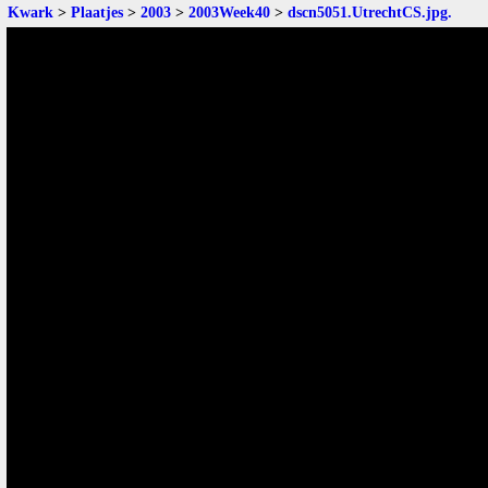
Kwark
>
Plaatjes
>
2003
>
2003Week40
>
dscn5051.UtrechtCS.jpg
.