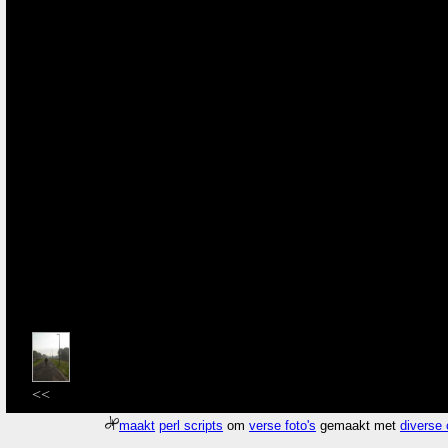
<<
maakt
perl scripts
om
verse foto's
gemaakt met
diverse