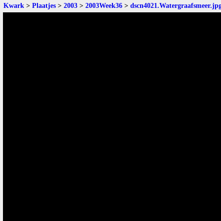
Kwark
>
Plaatjes
>
2003
>
2003Week36
>
dscn4021.Watergraafsmeer.jp