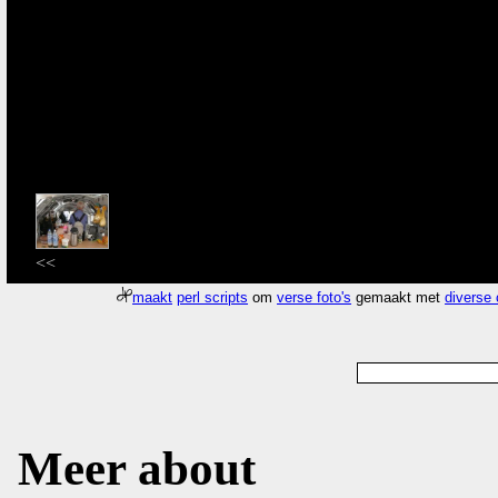
<<
maakt
perl scripts
om
verse foto's
gemaakt met
diverse
Meer about