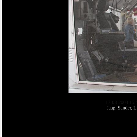
17-08-2003 15:
Jaap
,
Sander
,
L