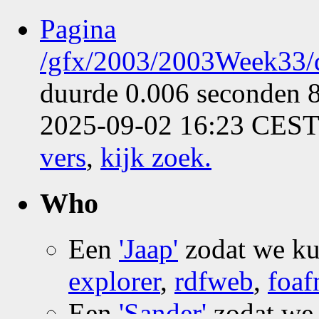
Pagina
/gfx/2003/2003Week33/d
duurde 0.006 seconden 8
2025-09-02 16:23 CEST 
vers
,
kijk zoek
.
Who
Een
'Jaap'
zodat we k
explorer
,
rdfweb
,
foaf
Een
'Sander'
zodat we