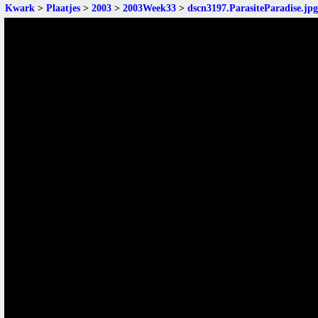
Kwark
>
Plaatjes
>
2003
>
2003Week33
>
dscn3197.ParasiteParadise.jpg