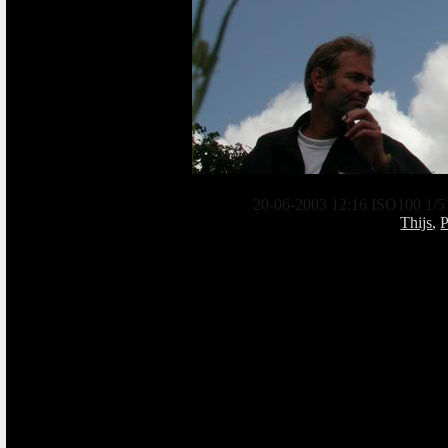
20-06-2003 12:16 ISO100 1/5
Thijs
,
P