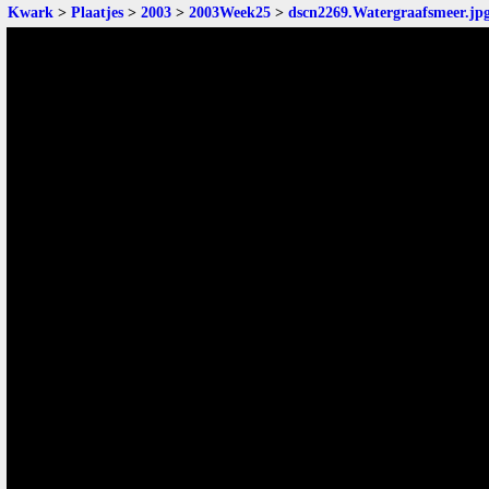
Kwark
>
Plaatjes
>
2003
>
2003Week25
>
dscn2269.Watergraafsmeer.jp