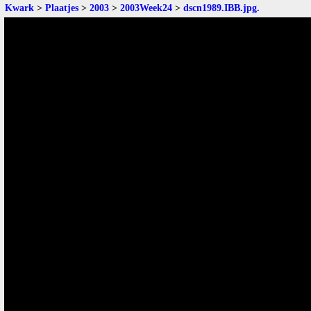
Kwark
>
Plaatjes
>
2003
>
2003Week24
>
dscn1989.IBB.jpg
.