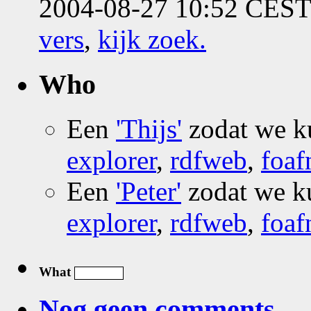
2004-08-27 10:52 CEST 
vers
,
kijk zoek
.
Who
Een
'Thijs'
zodat we 
explorer
,
rdfweb
,
foaf
Een
'Peter'
zodat we 
explorer
,
rdfweb
,
foaf
What
Nog geen comments...