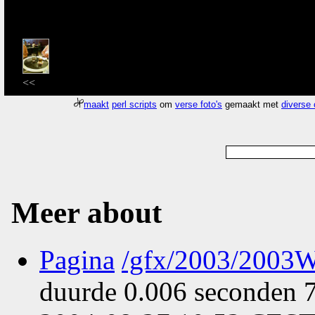
<<
maakt
perl scripts
om
verse foto's
gemaakt met
diverse
Meer about
Pagina
/gfx/2003/2003W
duurde 0.006 seconden 7