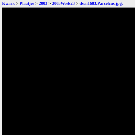
Kwark
>
Plaatjes
>
2003
>
2003Week23
>
dscn1683.Parcelcus.jpg
.