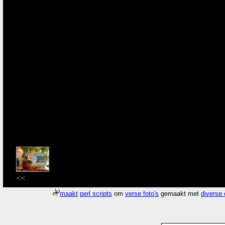
<<
maakt
perl scripts
om
verse foto's
gemaakt met
diverse