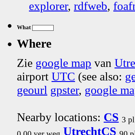
explorer
,
rdfweb
,
foaf
What
Where
Zie
google map
van
Utr
airport
UTC
(see also:
g
geourl
gpster
,
google ma
Nearby locations:
CS
3 p
UtrechtCS
0.00 ver weg
90 p