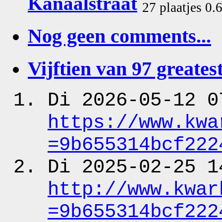
Kanaalstraat
27 plaatjes 0.
Nog geen comments...
Vijftien van 97 greatest
Di 2026-05-12 0
https:
/
/www.kwa
=9b655314bcf222
Di 2025-02-25 1
http:
/
/www.kwar
=9b655314bcf222