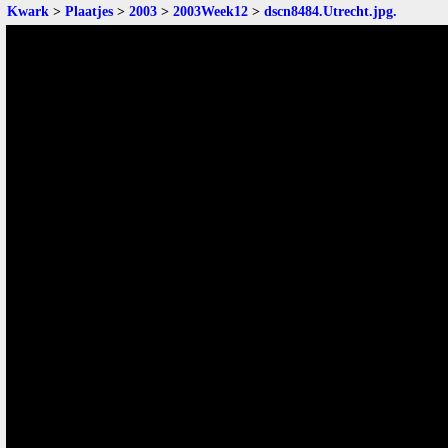
Kwark
>
Plaatjes
>
2003
>
2003Week12
>
dscn8484.Utrecht.jpg
.