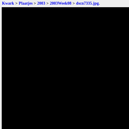
Kwark
>
Plaatjes
>
2003
>
2003Week08
>
dscn7335.jpg
.