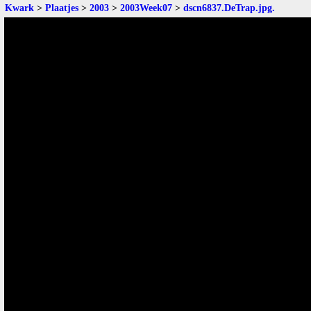
Kwark
>
Plaatjes
>
2003
>
2003Week07
>
dscn6837.DeTrap.jpg
.