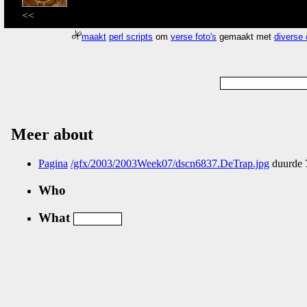
<<
maakt
perl scripts
om
verse foto's
gemaakt met
diverse
Meer about
Pagina
/gfx/2003/2003Week07/dscn6837.DeTrap.jpg
duurde 
Who
What
Nog geen comments...