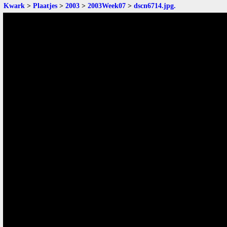
Kwark
>
Plaatjes
>
2003
>
2003Week07
>
dscn6714.jpg
.