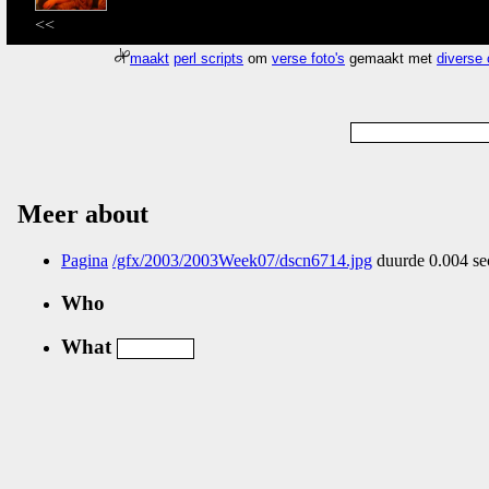
<<
maakt
perl scripts
om
verse foto's
gemaakt met
diverse
Meer about
Pagina
/gfx/2003/2003Week07/dscn6714.jpg
duurde 0.004 se
Who
What
Nog geen comments...