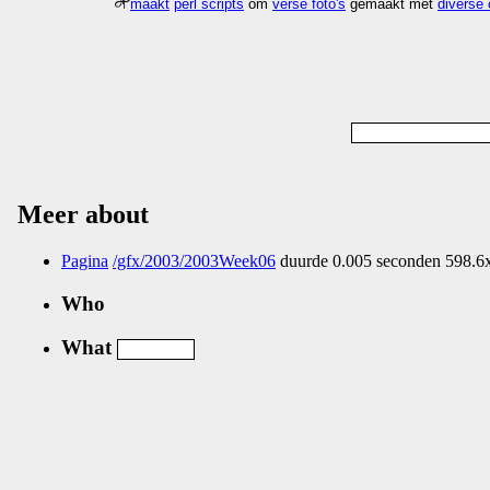
maakt
perl scripts
om
verse foto's
gemaakt met
diverse
Meer about
Pagina
/gfx/2003/2003Week06
duurde 0.005 seconden 598.6x
Who
What
Nog geen comments...