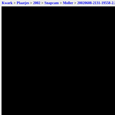
Kwark
>
Plaatjes
>
2002
>
Snapcam
>
Moller
>
20020608-2131-19558-2.