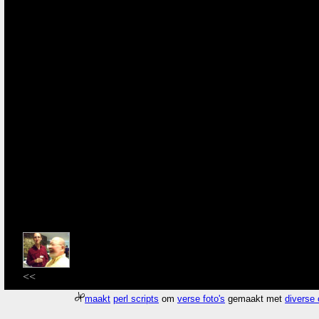
<<
maakt
perl scripts
om
verse foto's
gemaakt met
diverse