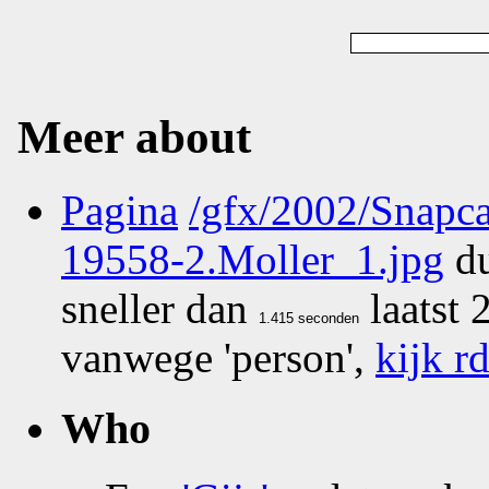
Meer about
Pagina
/gfx/2002/Snapc
19558-2.Moller_1.jpg
du
sneller dan
laatst
vanwege 'person',
kijk rd
Who