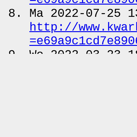
Ma 2022-07-25 1
http:
/
/www.kwar
=e69a9c1cd7e890
Wo 2022-03-23 1
http:
/
/vers-bak
/person.pl?q
=e69a9c1cd7e890
Fr 2016-09-02 2
http:
/
/www.kwar