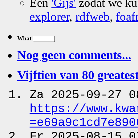
Een
'Gijs'
zodat we k
explorer
,
rdfweb
,
foaf
What
Nog geen comments...
Vijftien van 80 greatest
Za 2025-09-27 0
https:
/
/www.kwa
=e69a9c1cd7e890
Fr 2025-08-15 0