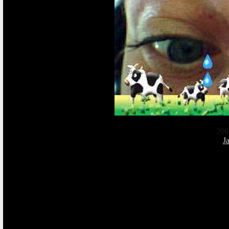
200
J