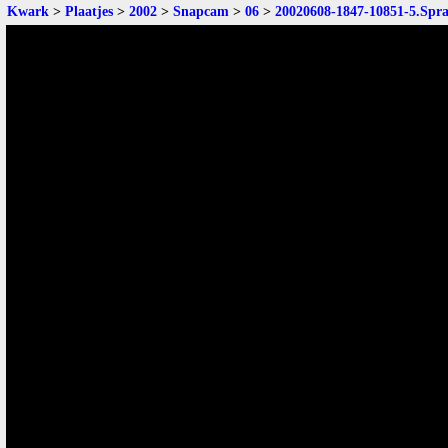
Kwark
>
Plaatjes
>
2002
>
Snapcam
>
06
>
20020608-1847-10851-5.Spr