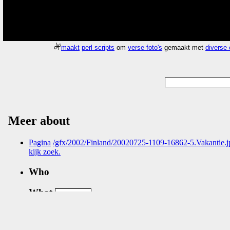
maakt
perl scripts
om
verse foto's
gemaakt met
diverse
Meer about
Pagina
/gfx/2002/Finland/20020725-1109-16862-5.Vakantie.j
kijk zoek
.
Who
What
Nog geen comments...