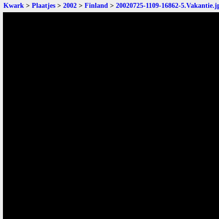
Kwark
>
Plaatjes
>
2002
>
Finland
>
20020725-1109-16862-5.Vakantie.j