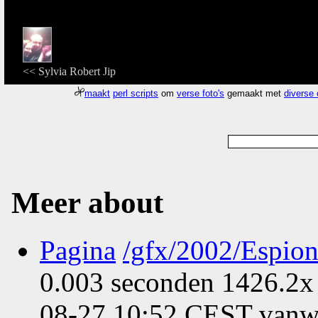
<< Sylvia Robert Jip
maakt
perl scripts
om
verse foto's
gemaakt met
diverse
Meer about
Pagina
/gfx/2002/Espio
0.003 seconden 1426.2x 
08-27 10:52 CEST vanwe