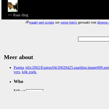
<< Raar ding
maakt
perl scripts
om
verse foto's
gemaakt met
diverse
Meer about
Pagina
/gfx/2002/Espion/04/20020425.raarding.image009.pn
vers
,
kijk zoek
.
Who
What
Nog geen comments...