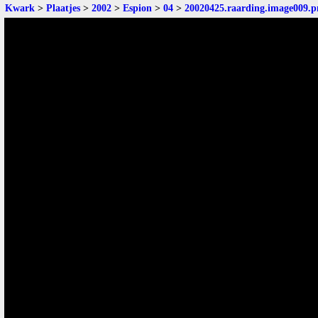
Kwark
>
Plaatjes
>
2002
>
Espion
>
04
>
20020425.raarding.image009.