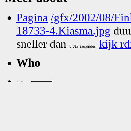
Pagina
/gfx/2002/08/Fi
18733-4.Kiasma.jpg
duu
sneller dan
kijk rd
Who
What
Where
Zie
google map
van
Kia