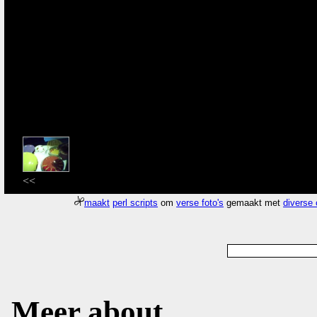
<<
maakt
perl scripts
om
verse foto's
gemaakt met
diverse
Meer about