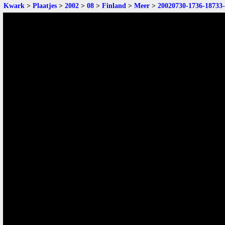
Kwark
>
Plaatjes
>
2002
>
08
>
Finland
>
Meer
>
20020730-1736-18733