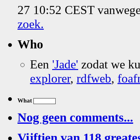
27 10:52 CEST vanwege 
zoek
.
Who
Een
'Jade'
zodat we k
explorer
,
rdfweb
,
foaf
What
Nog geen comments...
Vijftien van 118 greates