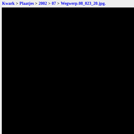
Kwark
>
Plaatjes
>
2002
>
07
>
Wegwerp.08_023_20.jpg
.