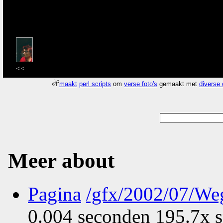
<<
maakt
perl scripts
om
verse foto's
gemaakt met
diverse
Meer about
Pagina
/gfx/2002/07/We
0.004 seconden 195.7x s