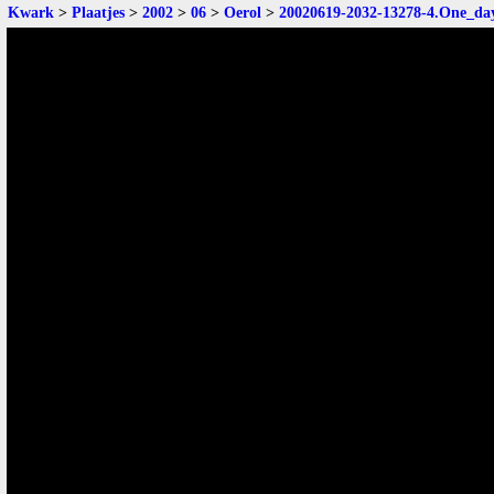
Kwark
>
Plaatjes
>
2002
>
06
>
Oerol
>
20020619-2032-13278-4.One_da