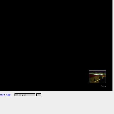
>>
©jip