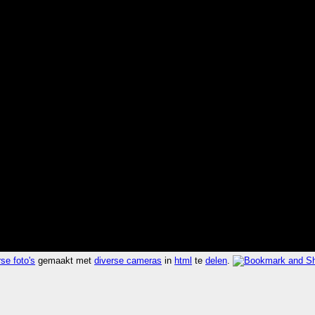
se foto's
gemaakt met
diverse cameras
in
html
te
delen
.