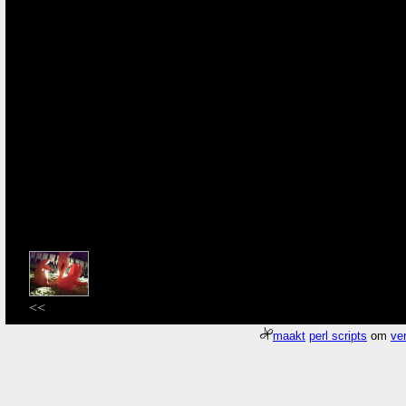
<<
maakt
perl scripts
om
ver