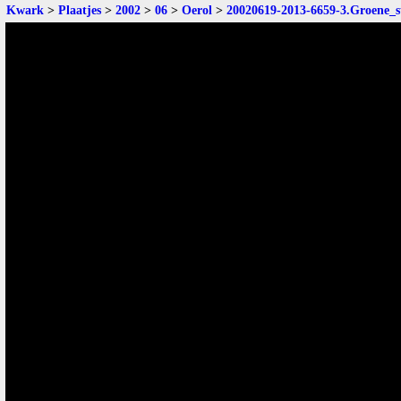
Kwark
>
Plaatjes
>
2002
>
06
>
Oerol
>
20020619-2013-6659-3.Groene_s