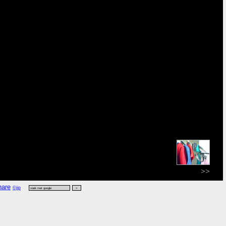
>>
©jip