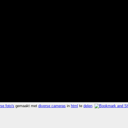
se foto's
gemaakt met
diverse cameras
in
html
te
delen
.