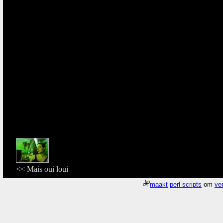
<< Mais oui loui
maakt
perl scripts
om
ver