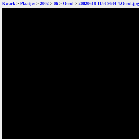
Kwark
>
Plaatjes
>
2002
>
06
>
Oerol
>
20020618-1153-9634-4.Oerol.jpg