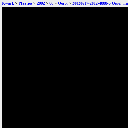
Kwark
>
Plaatjes
>
2002
>
06
>
Oerol
>
20020617-2012-4888-5.Oerol_m