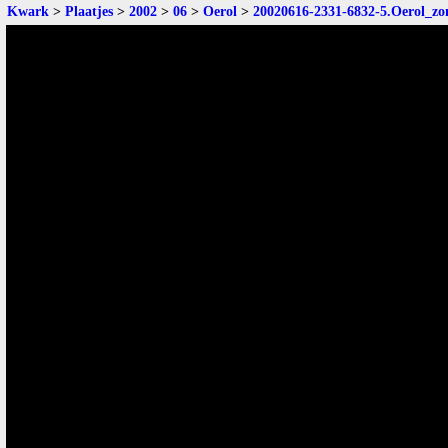
Kwark
>
Plaatjes
>
2002
>
06
>
Oerol
>
20020616-2331-6832-5.Oerol_zo