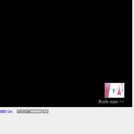
Rode man >>
©jip