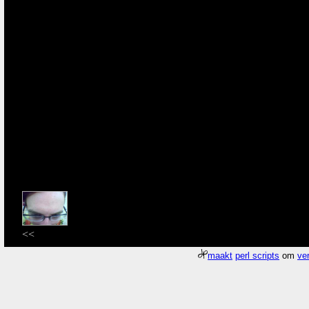
<<
maakt
perl scripts
om
ver