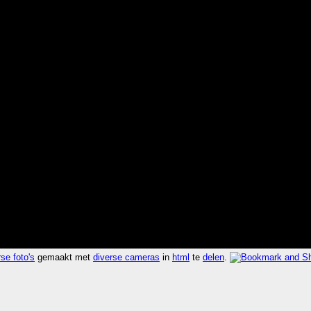
se foto's
gemaakt met
diverse cameras
in
html
te
delen
.