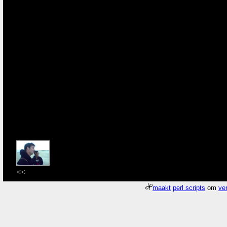
<<
maakt
perl scripts
om
ver