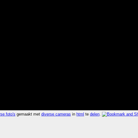
se foto's
gemaakt met
diverse cameras
in
html
te
delen
.