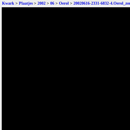
Kwark
>
Plaatjes
>
2002
>
06
>
Oerol
>
20020616-2331-6832-4.Oerol_zo