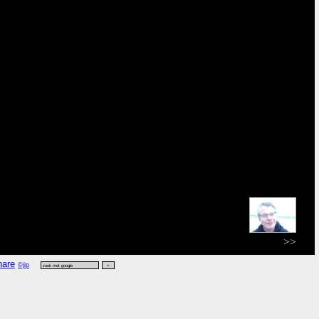
>>
©jip