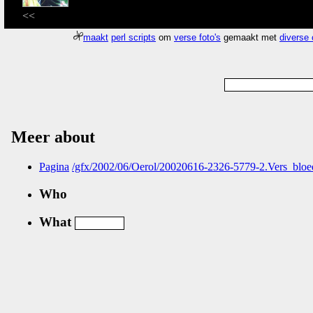
<<
maakt
perl scripts
om
verse foto's
gemaakt met
diverse
Meer about
Pagina
/gfx/2002/06/Oerol/20020616-2326-5779-2.Vers_bloe
Who
What
Nog geen comments...