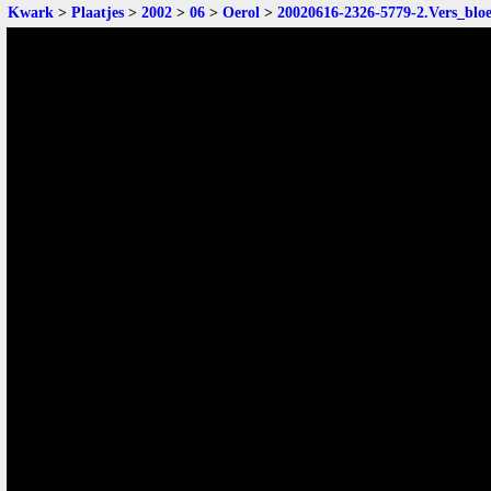
Kwark
>
Plaatjes
>
2002
>
06
>
Oerol
>
20020616-2326-5779-2.Vers_blo