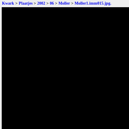
Kwark
>
Plaatjes
>
2002
>
06
>
Moller
>
Moller1.imm015.jpg
.