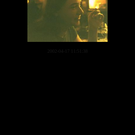
2002-04-17 11:51:38