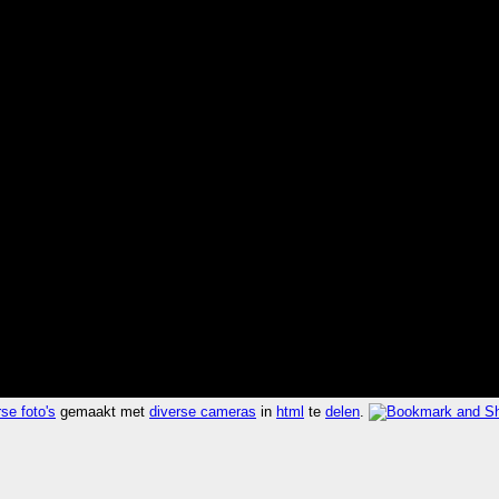
se foto's
gemaakt met
diverse cameras
in
html
te
delen
.