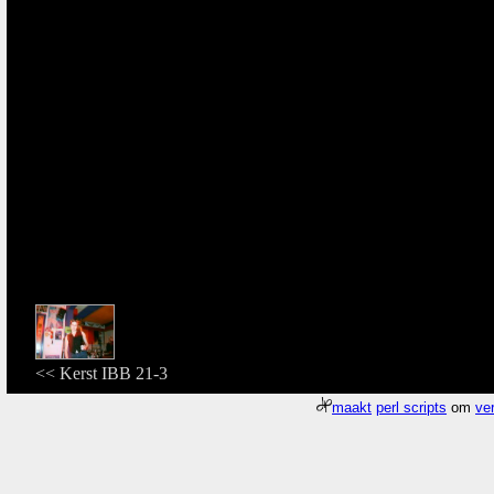
<< Kerst IBB 21-3
maakt
perl scripts
om
ver