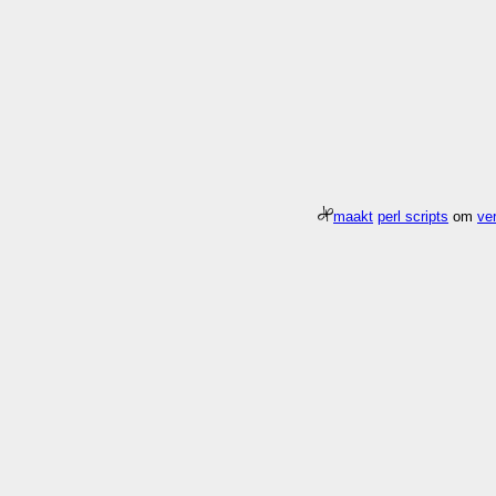
maakt
perl scripts
om
ver
Meer about
Pagina
/gfx/2001/12/Kerst1
duurde 0.006 seconden 104.1x sn
Who