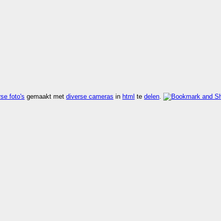
se foto's
gemaakt met
diverse cameras
in
html
te
delen
.
eller dan
kijk rdf
,
kijk vers
,
kijk zoek
.