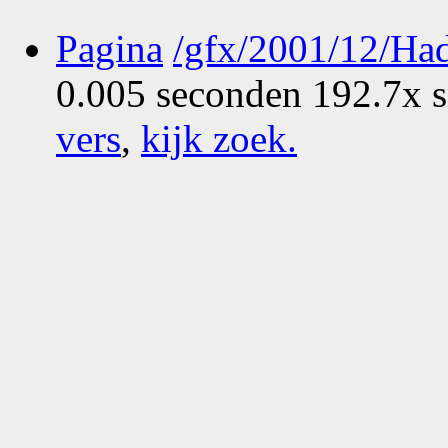
Pagina
/gfx/2001/12/H
0.005 seconden 192.7x s
vers
,
kijk zoek
.
Who
What
Nog geen comments...
Vijftien van 71 greatest