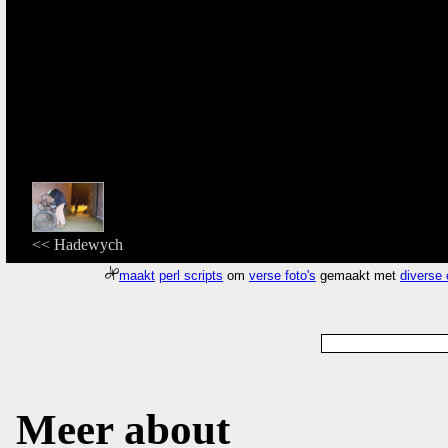
<< Hadewych
maakt
perl scripts
om
verse foto's
gemaakt met
diverse
Meer about