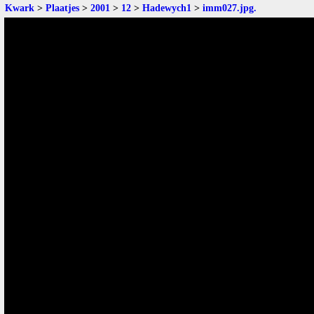
Kwark
>
Plaatjes
>
2001
>
12
>
Hadewych1
>
imm027.jpg
.