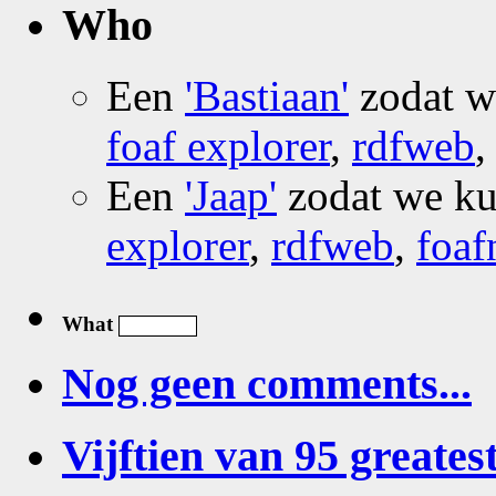
Who
Een
'Bastiaan'
zodat 
foaf explorer
,
rdfweb
Een
'Jaap'
zodat we k
explorer
,
rdfweb
,
foaf
What
Nog geen comments...
Vijftien van 95 greatest