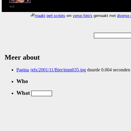
<<
maakt
perl scripts
om
verse foto's
gemaakt met
diverse
Meer about
Pagina
/gfx/2001/11/Bier/imm035.jpg
duurde 0.004 seconden 
Who
What
Nog geen comments...