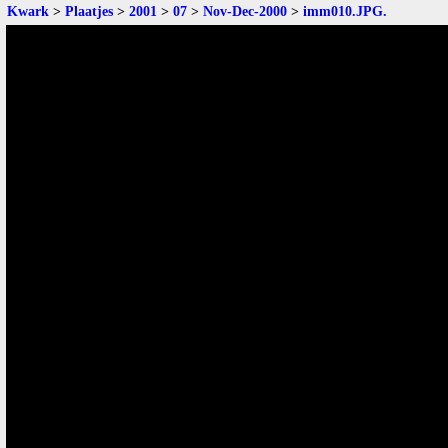
Kwark
>
Plaatjes
>
2001
>
07
>
Nov-Dec-2000
>
imm010.JPG
.