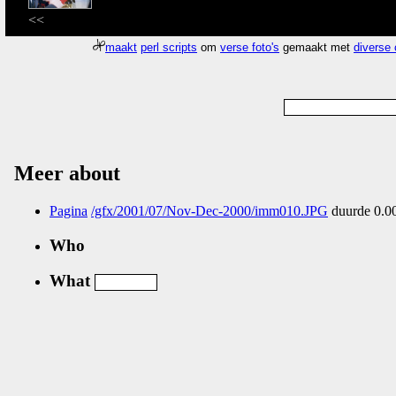
<<
maakt
perl scripts
om
verse foto's
gemaakt met
diverse
Meer about
Pagina
/gfx/2001/07/Nov-Dec-2000/imm010.JPG
duurde 0.00
Who
What
Nog geen comments...