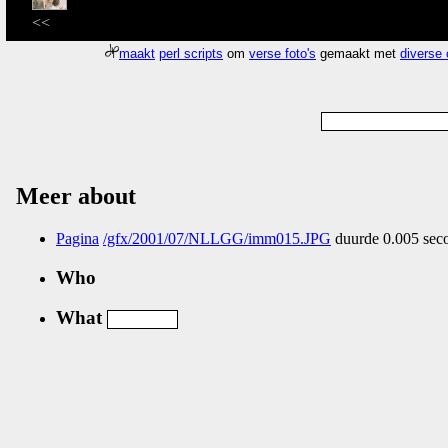
<<
maakt
perl scripts
om
verse foto's
gemaakt met
diverse
Meer about
Pagina
/gfx/2001/07/NLLGG/imm015.JPG
duurde 0.005 seco
Who
What
Nog geen comments...