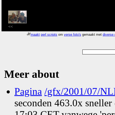
<<
maakt
perl scripts
om
verse foto's
gemaakt met
diverse
Meer about
Pagina
/gfx/2001/07/N
seconden 463.0x sneller
17:03 CET vanwege 'per