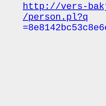
http:
/
/vers-bak
/person.pl?q
=8e8142bc53c8e6
=Stef
Ma 2013-03-04 0
static.194.21.9
server.de
http:
/
/www.kwar
=8e8142bc53c8e6
=Stef