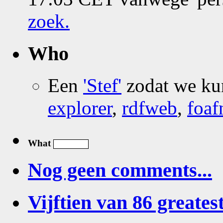
zoek
.
Who
Een
'Stef'
zodat we k
explorer
,
rdfweb
,
foaf
What
Nog geen comments...
Vijftien van 86 greatest