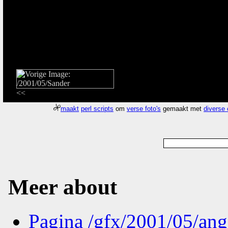
<<
maakt
perl scripts
om
verse foto's
gemaakt met
diverse
Meer about
Pagina
/gfx/2001/05/ang