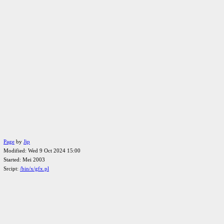
Page
by
Jip
Modified: Wed 9 Oct 2024 15:00
Started: Mei 2003
Srcipt:
/bin/x/gfx.pl