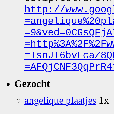
http:
/
/www.goog
=angelique%20pl
=9&ved
=0CGsQFjA
=http%3A%2F%2Fw
=IsnJT6bvFcaZ8Q
=AFQjCNF3QqPrR4
Gezocht
angelique plaatjes
1x