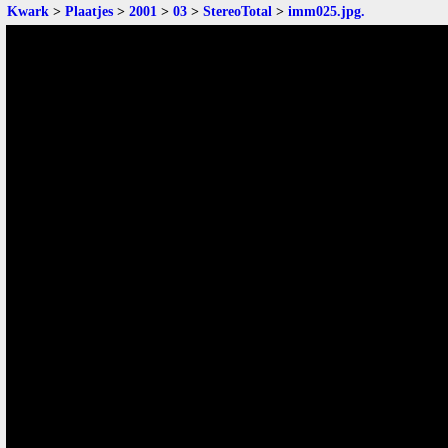
Kwark
>
Plaatjes
>
2001
>
03
>
StereoTotal
>
imm025.jpg
.